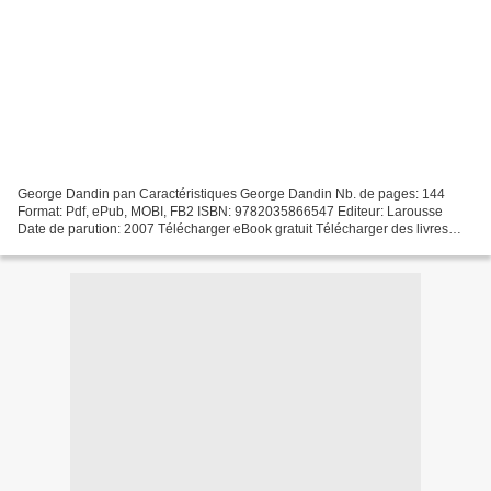
George Dandin pan Caractéristiques George Dandin Nb. de pages: 144
Format: Pdf, ePub, MOBI, FB2 ISBN: 9782035866547 Editeur: Larousse
Date de parution: 2007 Télécharger eBook gratuit Télécharger des livres
gratuits George Dandin par CHM PDF iBook 9782035866547...