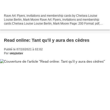
Rave Art: Flyers, invitations and membership cards by Chelsea Louise
Louise Berlin, Mark Moore Rave Art: Flyers, invitations and membership
cards Chelsea Louise Louise Berlin, Mark Moore Page: 200 Format: pdf,
ePub, mobi, fb2 ISBN: 9781787394988 Publisher:...
Read online: Tant qu'il y aura des cèdres
Publié le 07/10/2021 à 02:02
Par
uwyputav