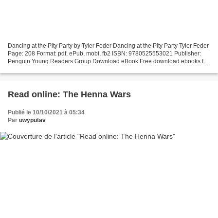
Dancing at the Pity Party by Tyler Feder Dancing at the Pity Party Tyler Feder
Page: 208 Format: pdf, ePub, mobi, fb2 ISBN: 9780525553021 Publisher:
Penguin Young Readers Group Download eBook Free download ebooks for
computer Dancing at the Pity Party...
Read online: The Henna Wars
Publié le 10/10/2021 à 05:34
Par
uwyputav