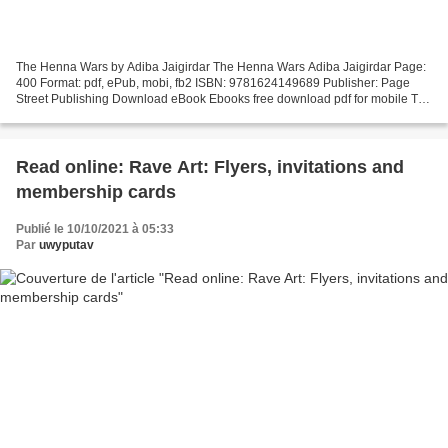
The Henna Wars by Adiba Jaigirdar The Henna Wars Adiba Jaigirdar Page:
400 Format: pdf, ePub, mobi, fb2 ISBN: 9781624149689 Publisher: Page
Street Publishing Download eBook Ebooks free download pdf for mobile The
Henna Wars in English 9781624149689 ePub...
Read online: Rave Art: Flyers, invitations and
membership cards
Publié le 10/10/2021 à 05:33
Par
uwyputav