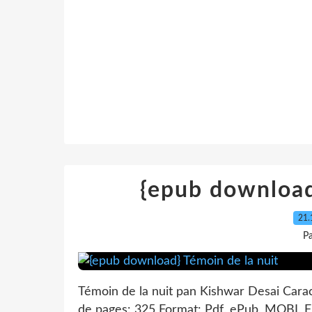
{epub download
21.
P
Témoin de la nuit pan Kishwar Desai Carac
de pages: 325 Format: Pdf, ePub, MOBI, 